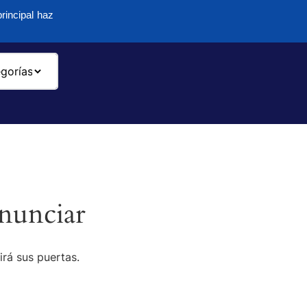
rincipal haz
-
nunciar
irá sus puertas.