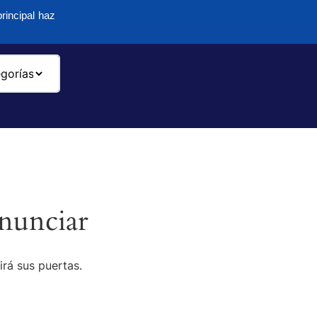
rincipal haz
-
nunciar
irá sus puertas.