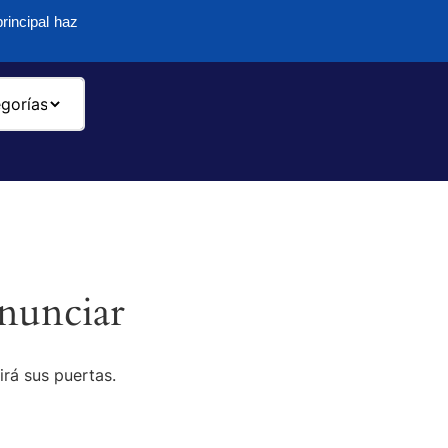
rincipal haz
-
nunciar
irá sus puertas.