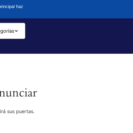
rincipal haz
-
nunciar
irá sus puertas.