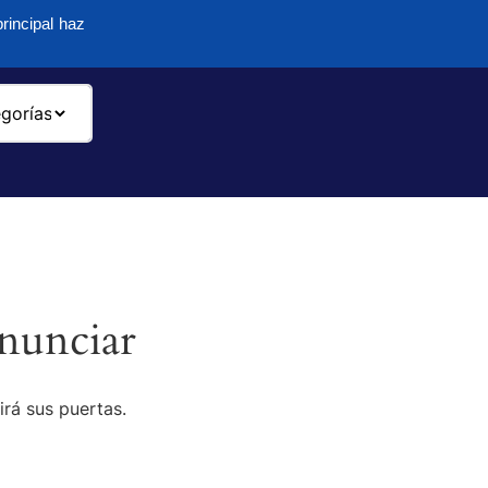
rincipal haz
-
nunciar
irá sus puertas.