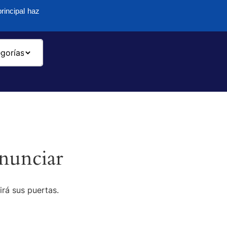
rincipal haz
-
nunciar
irá sus puertas.