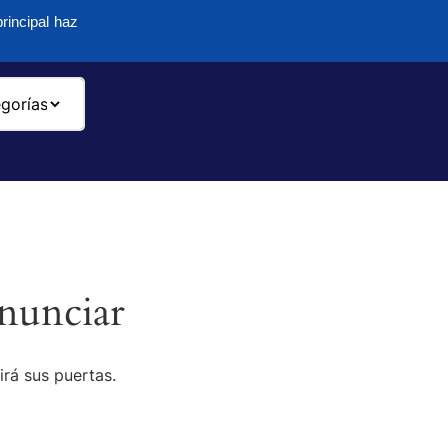
rincipal haz
-
nunciar
irá sus puertas.