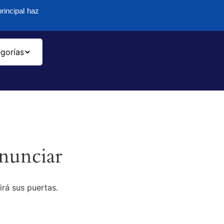
rincipal haz
-
nunciar
irá sus puertas.