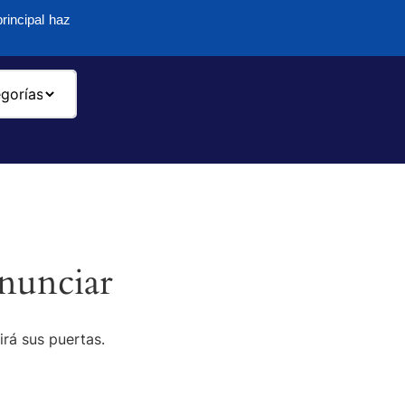
rincipal haz
-
nunciar
irá sus puertas.