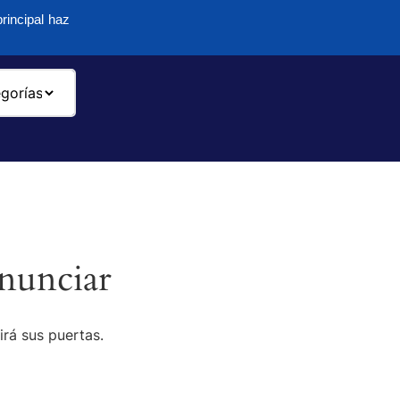
rincipal haz
-
nunciar
irá sus puertas.