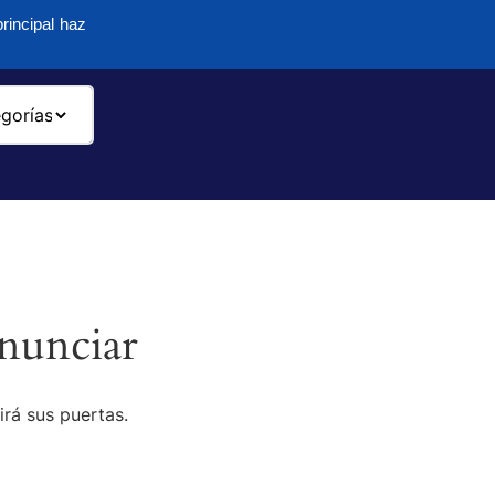
rincipal haz
-
nunciar
irá sus puertas.