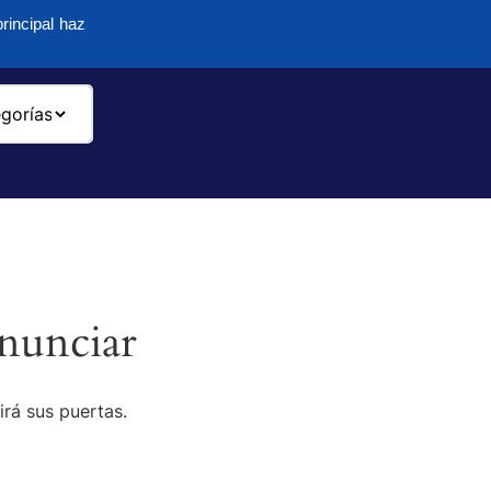
rincipal haz
-
nunciar
irá sus puertas.