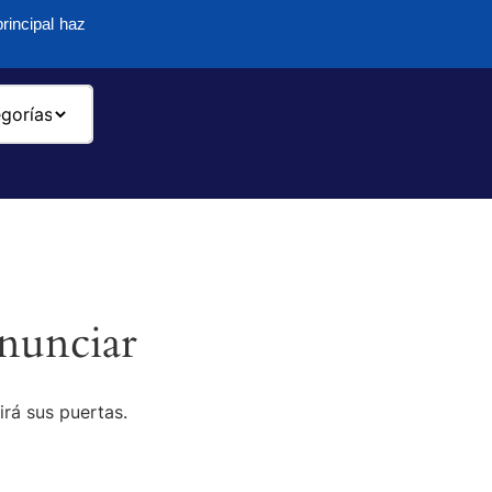
rincipal haz
-
nunciar
irá sus puertas.