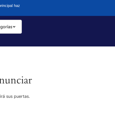
rincipal haz
-
nunciar
irá sus puertas.