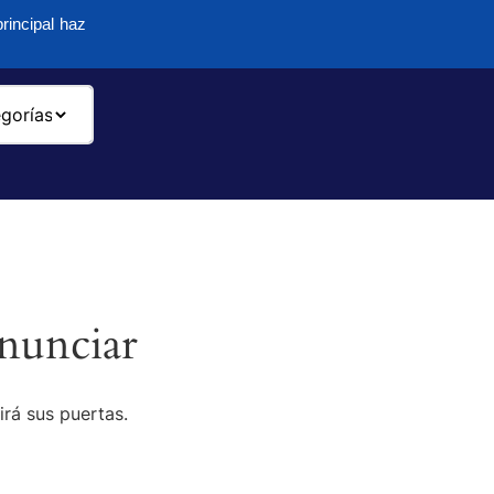
rincipal haz
-
nunciar
irá sus puertas.