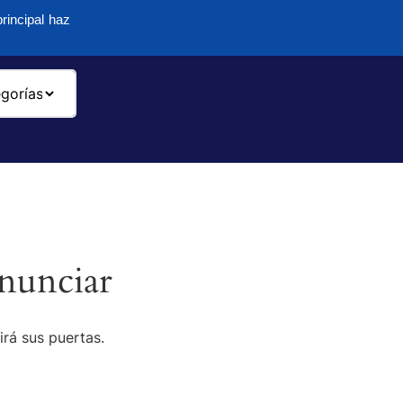
rincipal haz
-
nunciar
irá sus puertas.