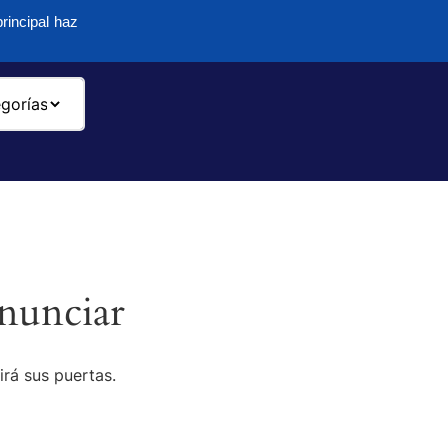
rincipal haz
-
nunciar
irá sus puertas.