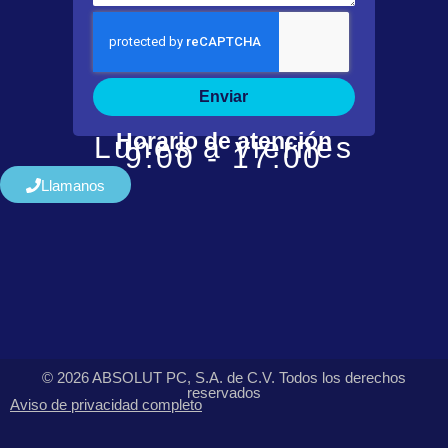
Enviar
Horario de atención
Lunes a viernes
9:00 - 17:00
Llamanos
© 2026 ABSOLUT PC, S.A. de C.V. Todos los derechos
reservados
Aviso de privacidad completo