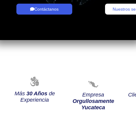
Contáctanos
Nuestros se
Más
30 Años
de
Empresa
Cli
Experiencia
Orgullosamente
Yucateca