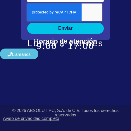
Enviar
Horario de atención
Lunes a viernes
9:00 - 17:00
Llamanos
© 2026 ABSOLUT PC, S.A. de C.V. Todos los derechos
reservados
Aviso de privacidad completo