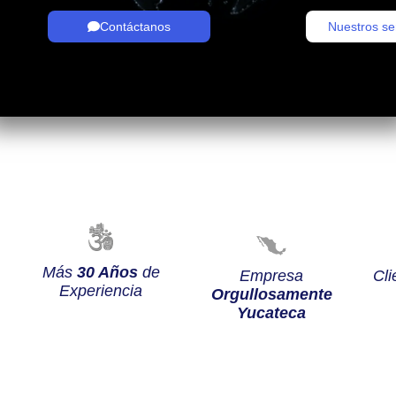
Contáctanos
Nuestros se
Más
30 Años
de
Empresa
Cli
Experiencia
Orgullosamente
Yucateca