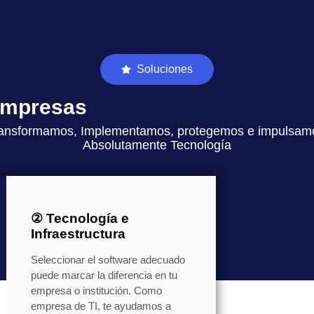
Soluciones
 empresas
ansformamos, Implementamos, protegemos e impulsam
Absolutamente Tecnología
② Tecnología e
Infraestructura
Seleccionar el software adecuado
puede marcar la diferencia en tu
empresa o institución. Como
empresa de TI, te ayudamos a