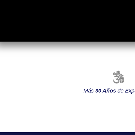
Más
30 Años
de Expe