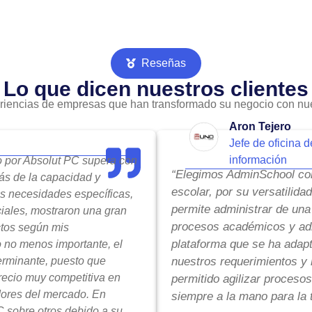
Reseñas
Lo que dicen nuestros clientes
riencias de empresas que han transformado su negocio con nue
Aron Tejero
Jefe de oficina d
información
do por Absolut PC supera con
“Elegimos AdminSchool com
ás de la capacidad y
escolar, por su versatilida
is necesidades específicas,
permite administrar de una
ciales, mostraron una gran
procesos académicos y adm
ctos según mis
plataforma que se ha adap
o no menos importante, el
terminante, puesto que
nuestros requerimientos y 
precio muy competitiva en
permitido agilizar procesos
ores del mercado. En
siempre a la mano para la 
 sobre otros debido a su