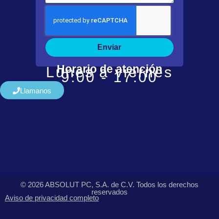
Enviar
Horario de atención
Lunes a viernes
9:00 - 17:00
Llamanos
© 2026 ABSOLUT PC, S.A. de C.V. Todos los derechos
reservados
Aviso de privacidad completo