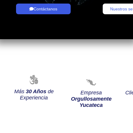
Contáctanos
Nuestros se
Más
30 Años
de
Empresa
Cli
Experiencia
Orgullosamente
Yucateca