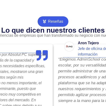
Reseñas
Lo que dicen nuestros clientes
riencias de empresas que han transformado su negocio con nue
Aron Tejero
Jefe de oficina d
información
do por Absolut PC supera con
“Elegimos AdminSchool com
ás de la capacidad y
escolar, por su versatilida
is necesidades específicas,
permite administrar de una
ciales, mostraron una gran
procesos académicos y adm
ctos según mis
plataforma que se ha adap
o no menos importante, el
terminante, puesto que
nuestros requerimientos y 
precio muy competitiva en
permitido agilizar procesos
ores del mercado. En
siempre a la mano para la 
 sobre otros debido a su