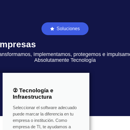
Soluciones
 empresas
ansformamos, Implementamos, protegemos e impulsam
Absolutamente Tecnología
② Tecnología e
Infraestructura
Seleccionar el software adecuado
puede marcar la diferencia en tu
empresa o institución. Como
empresa de TI, te ayudamos a