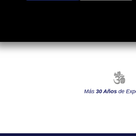
Más
30 Años
de Expe