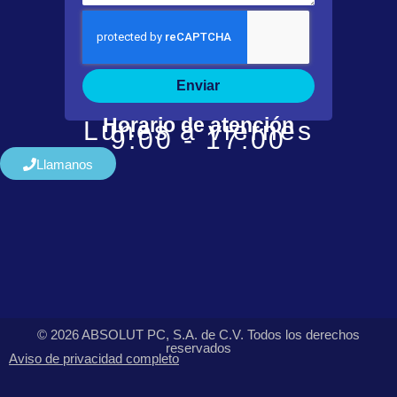
Enviar
Horario de atención
Lunes a viernes
9:00 - 17:00
Llamanos
© 2026 ABSOLUT PC, S.A. de C.V. Todos los derechos
reservados
Aviso de privacidad completo