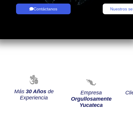
Contáctanos
Nuestros se
Más
30 Años
de
Empresa
Cli
Experiencia
Orgullosamente
Yucateca