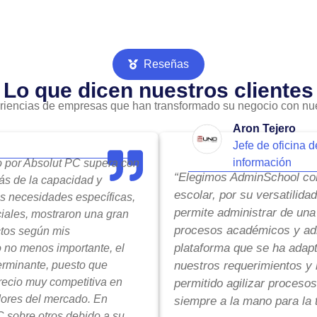
Reseñas
Lo que dicen nuestros clientes
riencias de empresas que han transformado su negocio con nue
Aron Tejero
Jefe de oficina d
información
do por Absolut PC supera con
“Elegimos AdminSchool com
ás de la capacidad y
escolar, por su versatilida
is necesidades específicas,
permite administrar de una
ciales, mostraron una gran
procesos académicos y adm
ctos según mis
plataforma que se ha adap
o no menos importante, el
terminante, puesto que
nuestros requerimientos y 
precio muy competitiva en
permitido agilizar procesos
ores del mercado. En
siempre a la mano para la 
 sobre otros debido a su