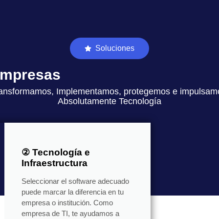
Soluciones
 empresas
ansformamos, Implementamos, protegemos e impulsam
Absolutamente Tecnología
② Tecnología e
Infraestructura
Seleccionar el software adecuado
puede marcar la diferencia en tu
empresa o institución. Como
empresa de TI, te ayudamos a