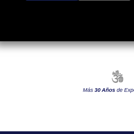
Más
30 Años
de Expe