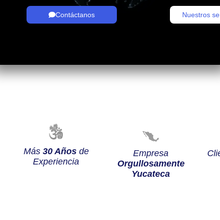
Contáctanos
Nuestros se
Más
30 Años
de
Empresa
Cli
Experiencia
Orgullosamente
Yucateca