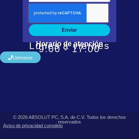
Enviar
Horario de atención
Lunes a viernes
9:00 - 17:00
Llamanos
© 2026 ABSOLUT PC, S.A. de C.V. Todos los derechos
reservados
Aviso de privacidad completo