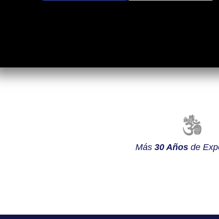
Más
30 Años
de Expe