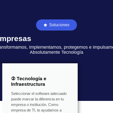
Soluciones
 empresas
ansformamos, Implementamos, protegemos e impulsam
Absolutamente Tecnología
② Tecnología e
Infraestructura
Seleccionar el software adecuado
puede marcar la diferencia en tu
empresa o institución. Como
empresa de TI, te ayudamos a