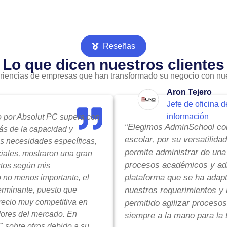
Reseñas
Lo que dicen nuestros clientes
riencias de empresas que han transformado su negocio con nue
Aron Tejero
Jefe de oficina d
información
do por Absolut PC supera con
“Elegimos AdminSchool com
ás de la capacidad y
escolar, por su versatilida
is necesidades específicas,
permite administrar de una
ciales, mostraron una gran
procesos académicos y adm
ctos según mis
plataforma que se ha adap
o no menos importante, el
terminante, puesto que
nuestros requerimientos y 
precio muy competitiva en
permitido agilizar procesos
ores del mercado. En
siempre a la mano para la 
 sobre otros debido a su