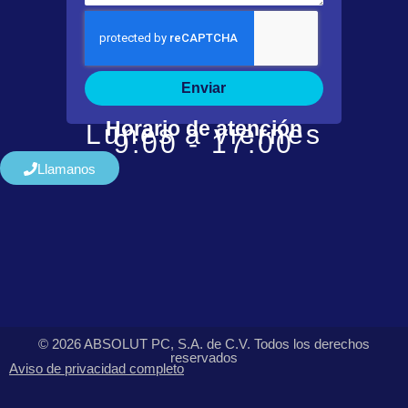
Enviar
Horario de atención
Lunes a viernes
9:00 - 17:00
Llamanos
© 2026 ABSOLUT PC, S.A. de C.V. Todos los derechos
reservados
Aviso de privacidad completo