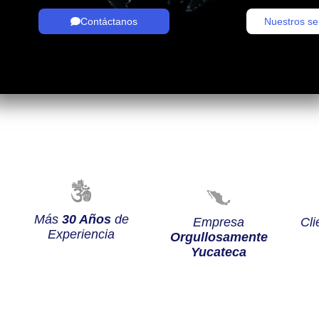
Contáctanos
Nuestros se
Más
30 Años
de
Empresa
Cli
Experiencia
Orgullosamente
Yucateca