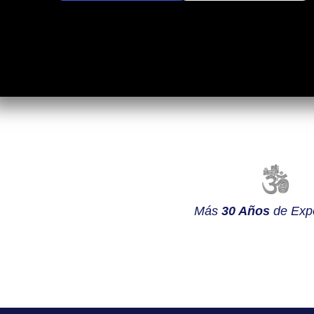
Más
30 Años
de Expe