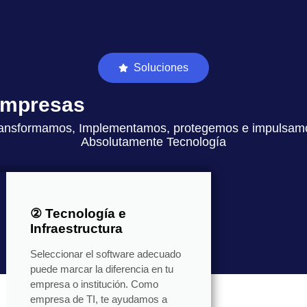
Soluciones
 empresas
ansformamos, Implementamos, protegemos e impulsam
Absolutamente Tecnología
② Tecnología e
Infraestructura
Seleccionar el software adecuado
puede marcar la diferencia en tu
empresa o institución. Como
empresa de TI, te ayudamos a