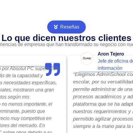
Reseñas
Lo que dicen nuestros clientes
riencias de empresas que han transformado su negocio con nue
Aron Tejero
Jefe de oficina d
información
do por Absolut PC supera con
“Elegimos AdminSchool com
ás de la capacidad y
escolar, por su versatilida
is necesidades específicas,
permite administrar de una
ciales, mostraron una gran
procesos académicos y adm
ctos según mis
plataforma que se ha adap
o no menos importante, el
terminante, puesto que
nuestros requerimientos y 
precio muy competitiva en
permitido agilizar procesos
ores del mercado. En
siempre a la mano para la 
 sobre otros debido a su