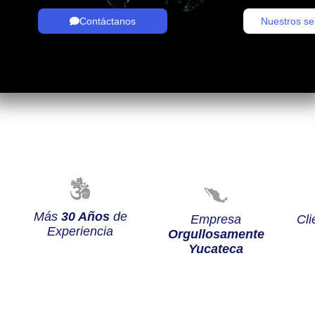
Contáctanos
Nuestros se
Más
30 Años
de
Empresa
Cli
Experiencia
Orgullosamente
Yucateca