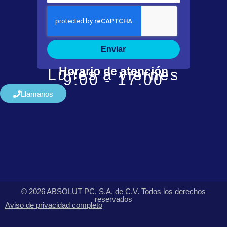
Enviar
Horario de atención
Lunes a viernes
9:00 - 17:00
Llamanos
© 2026 ABSOLUT PC, S.A. de C.V. Todos los derechos
reservados
Aviso de privacidad completo