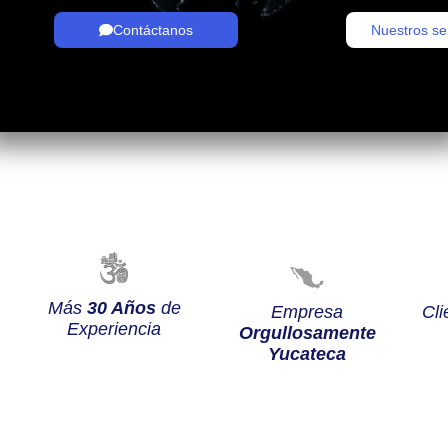
Contáctanos
Nuestros se
Más
30 Años
de
Empresa
Cli
Experiencia
Orgullosamente
Yucateca