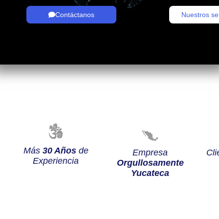
Contáctanos
Nuestros se
Más
30 Años
de
Empresa
Cli
Experiencia
Orgullosamente
Yucateca