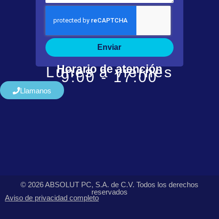
Enviar
Horario de atención
Lunes a viernes
9:00 - 17:00
Llamanos
© 2026 ABSOLUT PC, S.A. de C.V. Todos los derechos
reservados
Aviso de privacidad completo