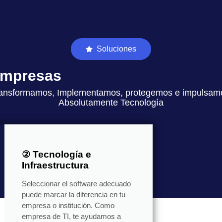
Soluciones
 empresas
ansformamos, Implementamos, protegemos e impulsam
Absolutamente Tecnología
② Tecnología e
Infraestructura
Seleccionar el software adecuado
puede marcar la diferencia en tu
empresa o institución. Como
empresa de TI, te ayudamos a