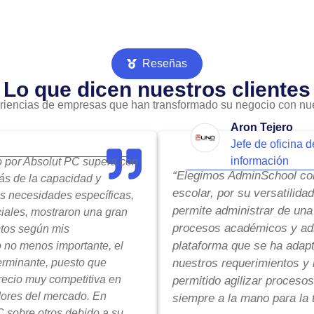
Reseñas
Lo que dicen nuestros clientes
riencias de empresas que han transformado su negocio con nue
Aron Tejero
Jefe de oficina d
información
do por Absolut PC supera con
“Elegimos AdminSchool com
ás de la capacidad y
escolar, por su versatilida
is necesidades específicas,
permite administrar de una
ciales, mostraron una gran
procesos académicos y adm
ctos según mis
plataforma que se ha adap
o no menos importante, el
terminante, puesto que
nuestros requerimientos y 
precio muy competitiva en
permitido agilizar procesos
ores del mercado. En
siempre a la mano para la 
 sobre otros debido a su