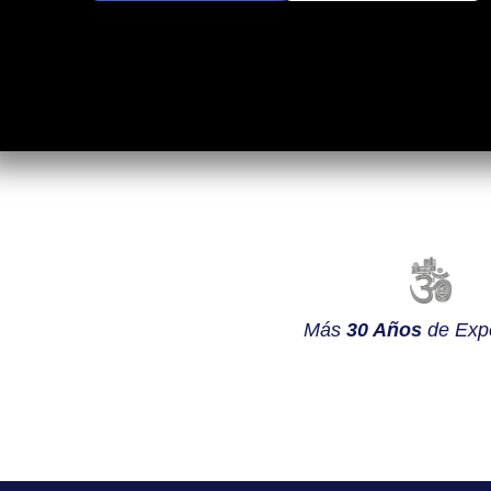
Más
30 Años
de Expe