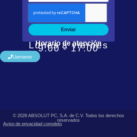
Enviar
Horario de atención
Lunes a viernes
9:00 - 17:00
Llamanos
© 2026 ABSOLUT PC, S.A. de C.V. Todos los derechos
reservados
Aviso de privacidad completo