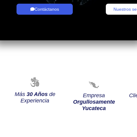
Contáctanos
Nuestros se
Más
30 Años
de
Empresa
Cli
Experiencia
Orgullosamente
Yucateca