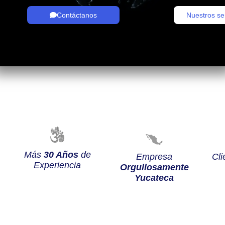
Contáctanos
Nuestros se
Más
30 Años
de
Empresa
Cli
Experiencia
Orgullosamente
Yucateca