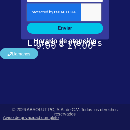
Enviar
Horario de atención
Lunes a viernes
9:00 - 17:00
Llamanos
© 2026 ABSOLUT PC, S.A. de C.V. Todos los derechos
reservados
Aviso de privacidad completo