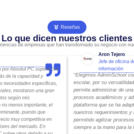
Reseñas
Lo que dicen nuestros clientes
riencias de empresas que han transformado su negocio con nue
Aron Tejero
Jefe de oficina d
información
do por Absolut PC supera con
“Elegimos AdminSchool com
ás de la capacidad y
escolar, por su versatilida
is necesidades específicas,
permite administrar de una
ciales, mostraron una gran
procesos académicos y adm
ctos según mis
plataforma que se ha adap
o no menos importante, el
terminante, puesto que
nuestros requerimientos y 
precio muy competitiva en
permitido agilizar procesos
ores del mercado. En
siempre a la mano para la 
 sobre otros debido a su