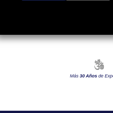
Más
30 Años
de Expe