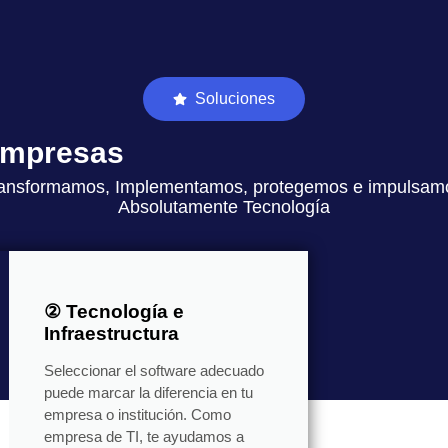
Soluciones
 empresas
ansformamos, Implementamos, protegemos e impulsam
Absolutamente Tecnología
② Tecnología e
Infraestructura
Seleccionar el software adecuado
puede marcar la diferencia en tu
empresa o institución. Como
empresa de TI, te ayudamos a