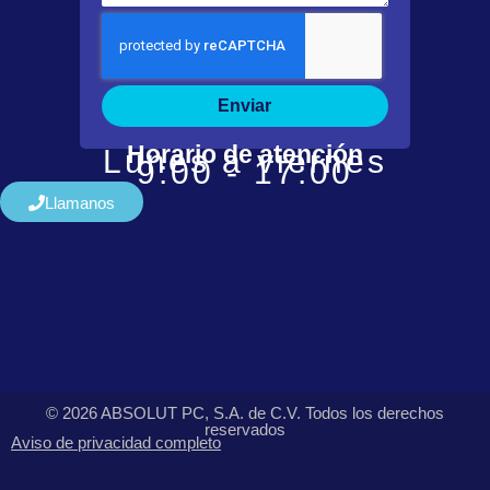
Enviar
Horario de atención
Lunes a viernes
9:00 - 17:00
Llamanos
© 2026 ABSOLUT PC, S.A. de C.V. Todos los derechos
reservados
Aviso de privacidad completo