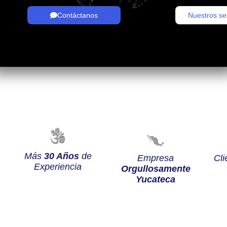
Contáctanos
Nuestros se
Más
30 Años
de
Empresa
Cli
Experiencia
Orgullosamente
Yucateca