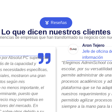
Reseñas
Lo que dicen nuestros clientes
riencias de empresas que han transformado su negocio con nue
Aron Tejero
Jefe de oficina d
información
do por Absolut PC supera con
“Elegimos AdminSchool com
ás de la capacidad y
escolar, por su versatilida
is necesidades específicas,
permite administrar de una
ciales, mostraron una gran
procesos académicos y adm
ctos según mis
plataforma que se ha adap
o no menos importante, el
terminante, puesto que
nuestros requerimientos y 
precio muy competitiva en
permitido agilizar procesos
ores del mercado. En
siempre a la mano para la 
 sobre otros debido a su