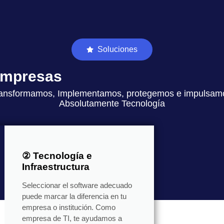
Soluciones
 empresas
ansformamos, Implementamos, protegemos e impulsam
Absolutamente Tecnología
② Tecnología e
Infraestructura
Seleccionar el software adecuado
puede marcar la diferencia en tu
empresa o institución. Como
empresa de TI, te ayudamos a