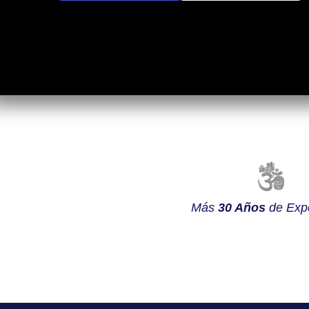
Más
30 Años
de Expe