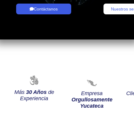
Contáctanos
Nuestros se
Más
30 Años
de
Empresa
Cli
Experiencia
Orgullosamente
Yucateca