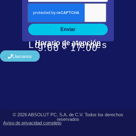
Enviar
Horario de atención
Lunes a viernes
9:00 - 17:00
Llamanos
© 2026 ABSOLUT PC, S.A. de C.V. Todos los derechos
reservados
Aviso de privacidad completo