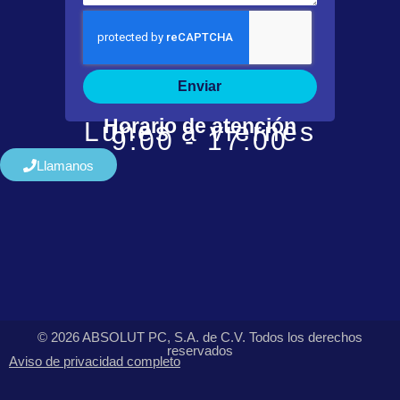
Enviar
Horario de atención
Lunes a viernes
9:00 - 17:00
Llamanos
© 2026 ABSOLUT PC, S.A. de C.V. Todos los derechos
reservados
Aviso de privacidad completo