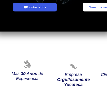
Contáctanos
Nuestros se
Más
30 Años
de
Empresa
Cli
Experiencia
Orgullosamente
Yucateca