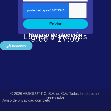
Enviar
Horario de atención
Lunes a viernes
9:00 - 17:00
Llamanos
© 2026 ABSOLUT PC, S.A. de C.V. Todos los derechos
reservados
Aviso de privacidad completo