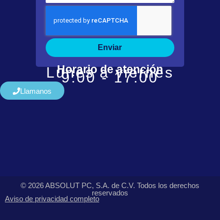
Enviar
Horario de atención
Lunes a viernes
9:00 - 17:00
Llamanos
© 2026 ABSOLUT PC, S.A. de C.V. Todos los derechos
reservados
Aviso de privacidad completo