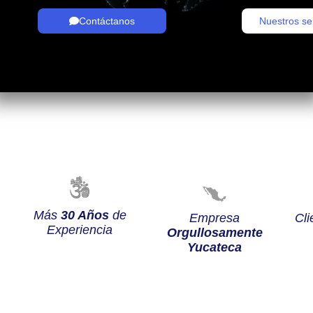
Contáctanos
Nuestros se
Más
30 Años
de
Empresa
Cli
Experiencia
Orgullosamente
Yucateca