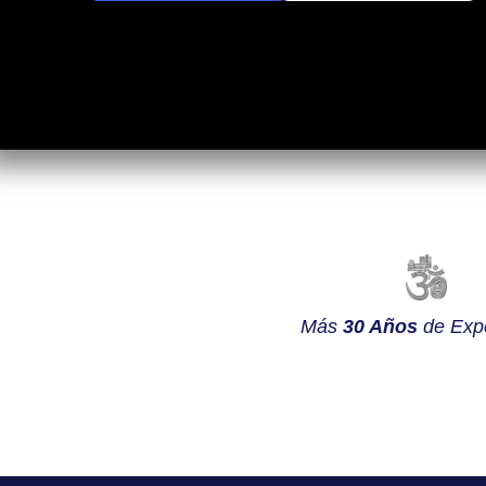
Más
30 Años
de Expe