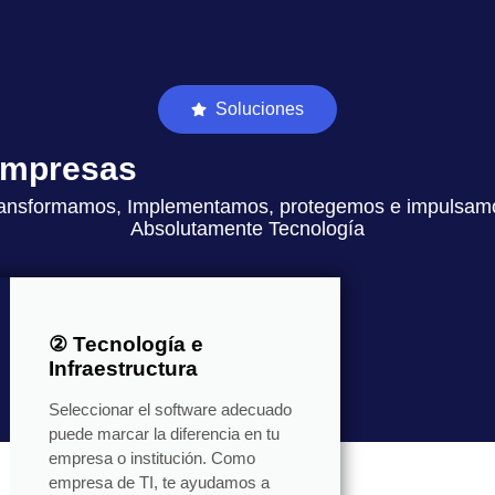
Soluciones
 empresas
ansformamos, Implementamos, protegemos e impulsam
Absolutamente Tecnología
② Tecnología e
Infraestructura
Seleccionar el software adecuado
puede marcar la diferencia en tu
empresa o institución. Como
empresa de TI, te ayudamos a