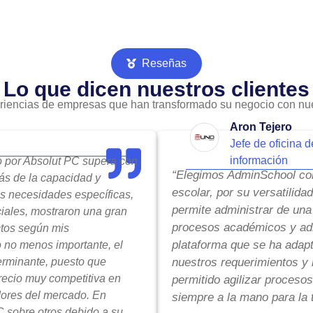
Reseñas
Lo que dicen nuestros clientes
riencias de empresas que han transformado su negocio con nue
Aron Tejero
Jefe de oficina d
información
do por Absolut PC supera con
“Elegimos AdminSchool com
ás de la capacidad y
escolar, por su versatilida
is necesidades específicas,
permite administrar de una
ciales, mostraron una gran
procesos académicos y adm
ctos según mis
plataforma que se ha adap
o no menos importante, el
terminante, puesto que
nuestros requerimientos y 
precio muy competitiva en
permitido agilizar procesos
ores del mercado. En
siempre a la mano para la 
 sobre otros debido a su