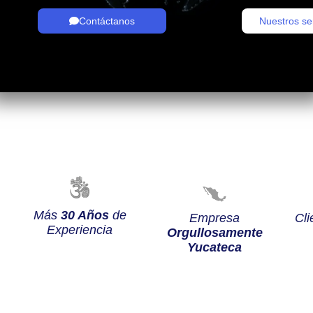
Contáctanos
Nuestros se
Más
30 Años
de
Empresa
Cli
Experiencia
Orgullosamente
Yucateca