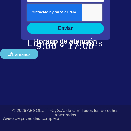
Enviar
Horario de atención
Lunes a viernes
9:00 - 17:00
Llamanos
© 2026 ABSOLUT PC, S.A. de C.V. Todos los derechos
reservados
Aviso de privacidad completo