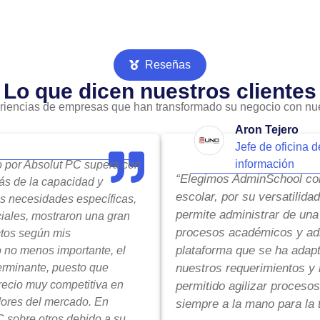
Reseñas
Lo que dicen nuestros clientes
riencias de empresas que han transformado su negocio con nue
Aron Tejero
Jefe de oficina d
información
do por Absolut PC supera con
“Elegimos AdminSchool com
ás de la capacidad y
escolar, por su versatilida
is necesidades específicas,
permite administrar de una
ciales, mostraron una gran
procesos académicos y adm
ctos según mis
plataforma que se ha adap
o no menos importante, el
terminante, puesto que
nuestros requerimientos y 
precio muy competitiva en
permitido agilizar procesos
ores del mercado. En
siempre a la mano para la 
 sobre otros debido a su