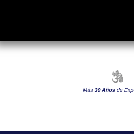
Más
30 Años
de Expe