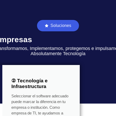
Soluciones
 empresas
ansformamos, Implementamos, protegemos e impulsam
Absolutamente Tecnología
② Tecnología e
Infraestructura
Seleccionar el software adecuado
puede marcar la diferencia en tu
empresa o institución. Como
empresa de TI, te ayudamos a