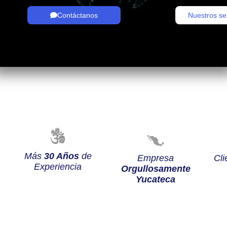
Contáctanos
Nuestros se
Más
30 Años
de
Empresa
Cli
Experiencia
Orgullosamente
Yucateca