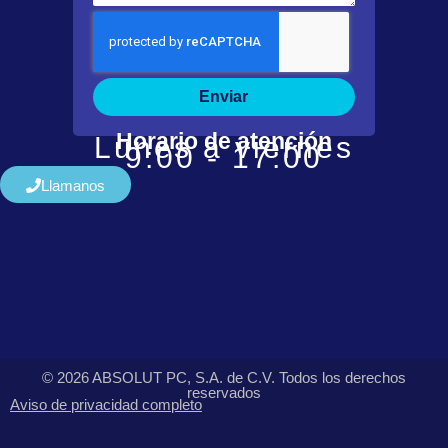
Enviar
Horario de atención
Lunes a viernes
9:00 - 17:00
Llamanos
© 2026 ABSOLUT PC, S.A. de C.V. Todos los derechos
reservados
Aviso de privacidad completo