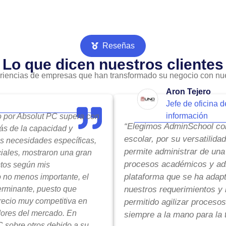
Reseñas
Lo que dicen nuestros clientes
riencias de empresas que han transformado su negocio con nue
Aron Tejero
Jefe de oficina d
información
do por Absolut PC supera con
“Elegimos AdminSchool com
ás de la capacidad y
escolar, por su versatilida
is necesidades específicas,
permite administrar de una
ciales, mostraron una gran
procesos académicos y adm
ctos según mis
plataforma que se ha adap
o no menos importante, el
terminante, puesto que
nuestros requerimientos y 
precio muy competitiva en
permitido agilizar procesos
ores del mercado. En
siempre a la mano para la 
 sobre otros debido a su