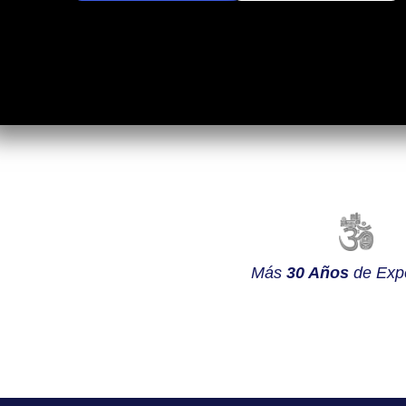
Más
30 Años
de Expe