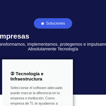
Soluciones
 empresas
ansformamos, Implementamos, protegemos e impulsam
Absolutamente Tecnología
② Tecnología e
Infraestructura
Seleccionar el software adecuado
puede marcar la diferencia en tu
empresa o institución. Como
empresa de TI, te ayudamos a