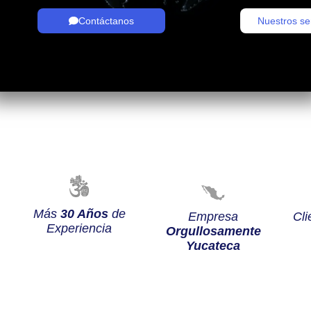
Contáctanos
Nuestros se
Más
30 Años
de
Empresa
Cli
Experiencia
Orgullosamente
Yucateca