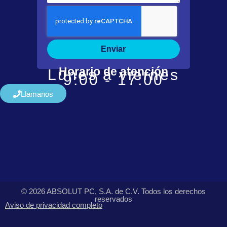
Enviar
Horario de atención
Lunes a viernes
9:00 - 17:00
Llamanos
© 2026 ABSOLUT PC, S.A. de C.V. Todos los derechos
reservados
Aviso de privacidad completo