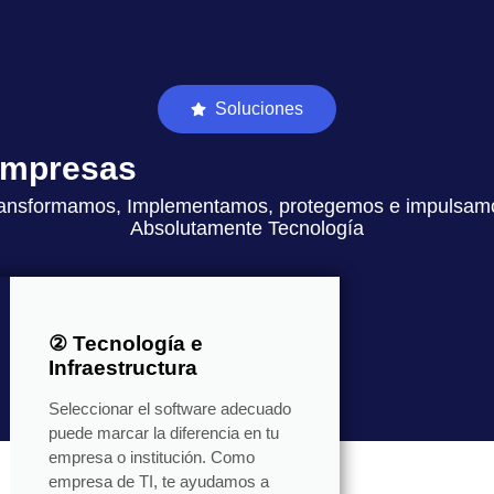
Soluciones
 empresas
ansformamos, Implementamos, protegemos e impulsam
Absolutamente Tecnología
② Tecnología e
Infraestructura
Seleccionar el software adecuado
puede marcar la diferencia en tu
empresa o institución. Como
empresa de TI, te ayudamos a