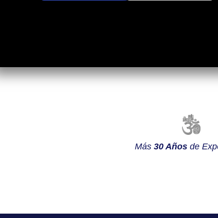
Más
30 Años
de Expe