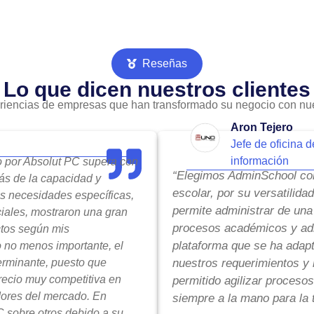
Reseñas
Lo que dicen nuestros clientes
riencias de empresas que han transformado su negocio con nue
Aron Tejero
Jefe de oficina d
información
do por Absolut PC supera con
“Elegimos AdminSchool com
ás de la capacidad y
escolar, por su versatilida
is necesidades específicas,
permite administrar de una
ciales, mostraron una gran
procesos académicos y adm
ctos según mis
plataforma que se ha adap
o no menos importante, el
terminante, puesto que
nuestros requerimientos y 
precio muy competitiva en
permitido agilizar procesos
ores del mercado. En
siempre a la mano para la 
 sobre otros debido a su