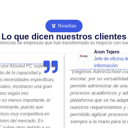
Reseñas
Lo que dicen nuestros clientes
riencias de empresas que han transformado su negocio con nue
Aron Tejero
Jefe de oficina d
información
do por Absolut PC supera con
“Elegimos AdminSchool com
ás de la capacidad y
escolar, por su versatilida
is necesidades específicas,
permite administrar de una
ciales, mostraron una gran
procesos académicos y adm
ctos según mis
plataforma que se ha adap
o no menos importante, el
terminante, puesto que
nuestros requerimientos y 
precio muy competitiva en
permitido agilizar procesos
ores del mercado. En
siempre a la mano para la 
 sobre otros debido a su