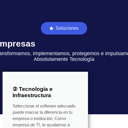
Soluciones
 empresas
ansformamos, Implementamos, protegemos e impulsam
Absolutamente Tecnología
② Tecnología e
Infraestructura
Seleccionar el software adecuado
puede marcar la diferencia en tu
empresa o institución. Como
empresa de TI, te ayudamos a