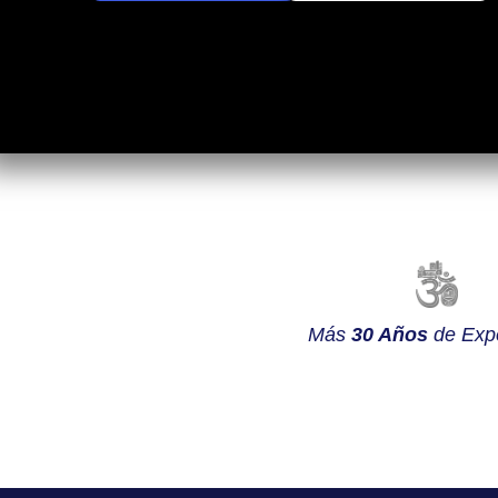
Más
30 Años
de Expe