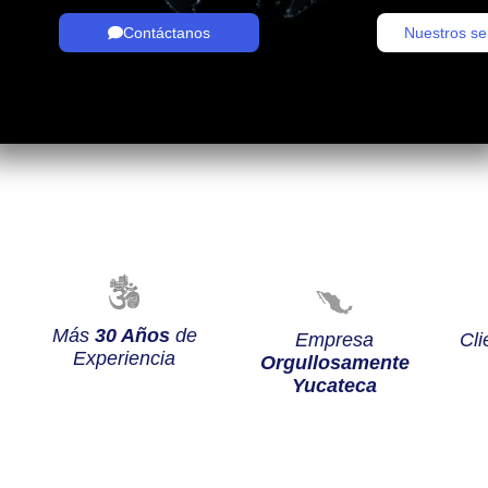
Contáctanos
Nuestros se
Más
30 Años
de
Empresa
Cli
Experiencia
Orgullosamente
Yucateca