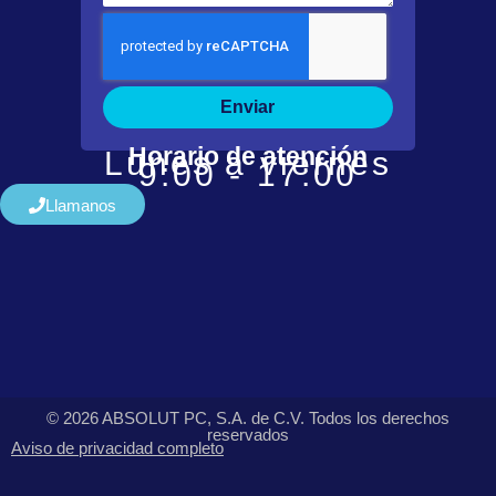
Enviar
Horario de atención
Lunes a viernes
9:00 - 17:00
Llamanos
© 2026 ABSOLUT PC, S.A. de C.V. Todos los derechos
reservados
Aviso de privacidad completo